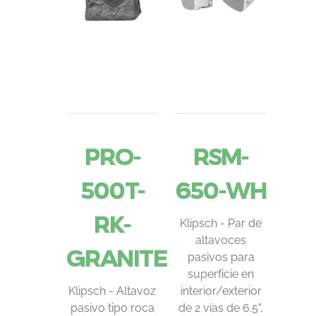
PRO-
RSM-
500T-
650-WH
RK-
Klipsch - Par de
altavoces
GRANITE
pasivos para
superficie en
Klipsch - Altavoz
interior/exterior
pasivo tipo roca
de 2 vías de 6.5",