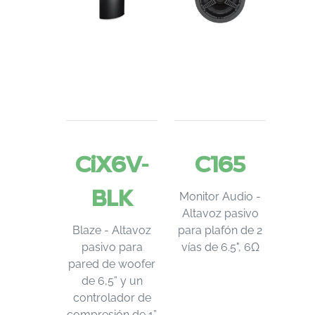
CiX6V-
C165
BLK
Monitor Audio -
Altavoz pasivo
Blaze - Altavoz
para plafón de 2
pasivo para
vías de 6.5", 6Ω
pared de woofer
de 6,5” y un
controlador de
compresión de 1”