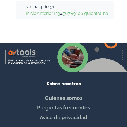
Página 4 de 51
Inicio
Anterior
1
2
3
4
5
6
7
8
9
10
Siguiente
Final
Sobre nosotros
Quiénes somos
Preguntas frecuentes
Aviso de privacidad