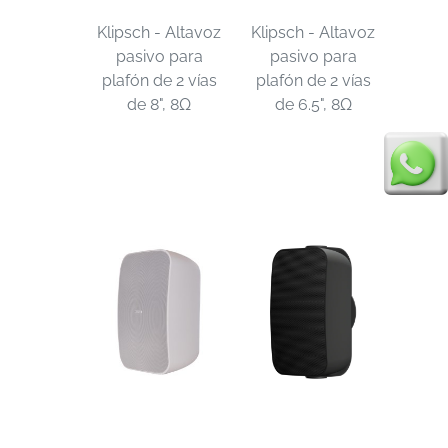
Klipsch - Altavoz
Klipsch - Altavoz
pasivo para
pasivo para
plafón de 2 vías
plafón de 2 vías
de 8", 8Ω
de 6.5", 8Ω