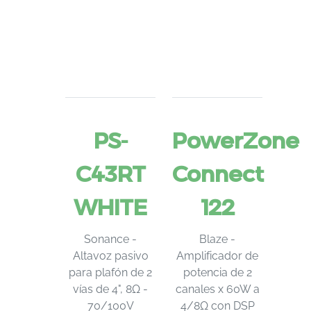
PS-
PowerZone
C43RT
Connect
WHITE
122
Sonance -
Blaze -
Altavoz pasivo
Amplificador de
para plafón de 2
potencia de 2
vías de 4", 8Ω -
canales x 60W a
70/100V
4/8Ω con DSP