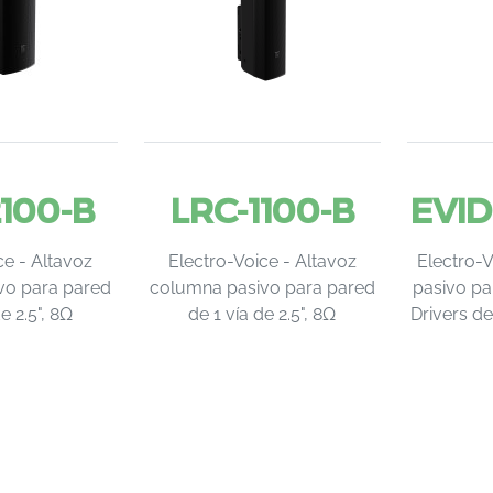
100-B
LRC-1100-B
EVID
ce - Altavoz
Electro-Voice - Altavoz
Electro-
vo para pared
columna pasivo para pared
pasivo pa
e 2.5", 8Ω
de 1 vía de 2.5", 8Ω
Drivers d