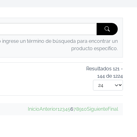
o ingrese un término de búsqueda para encontrar un
producto específico.
Resultados 121 -
144 de 1224
Inicio
Anterior
1
2
3
4
5
6
7
8
9
10
Siguiente
Final