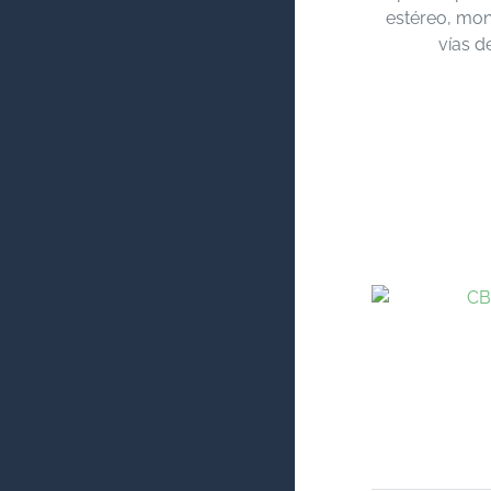
estéreo, mon
vías d