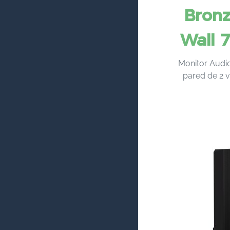
Bronz
Wall 
Monitor Audio
pared de 2 v