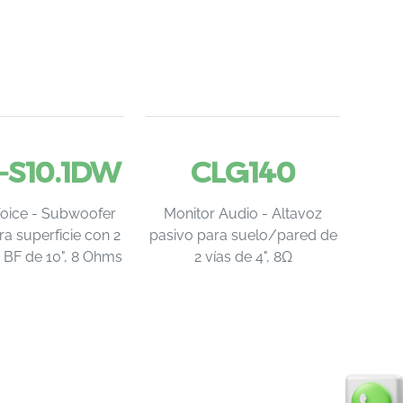
-S10.1DW
CLG140
Voice - Subwoofer
Monitor Audio - Altavoz
ra superficie con 2
pasivo para suelo/pared de
e BF de 10", 8 Ohms
2 vías de 4", 8Ω