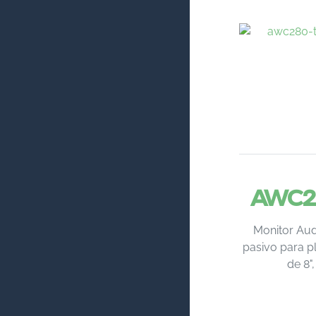
AWC2
Monitor Aud
pasivo para pl
de 8"