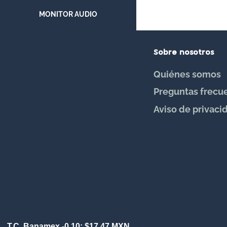
MONITOR AUDIO
MW PRODUCTS
Sobre nosotros
NETGEAR
Quiénes somos
ROKSAN
Preguntas frecu
Aviso de privaci
SONANCE
SYMETRIX
TRIBUTARIES
VERTICAL CABLE
WATTBOX