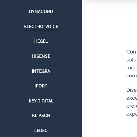
DYNACORD
ELECTRO-VOICE
HEGEL
Con 
HISENSE
solu
mej
INTEGRA
comb
IPORT
Dis
exc
KEY DIGITAL
prof
expe
KLIPSCH
LEDEC