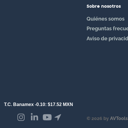
Sobre nosotros
MONITOR AUDIO
Quiénes somos
MW PRODUCTS
Preguntas frecu
NETGEAR
Aviso de privaci
ROKSAN
SONANCE
SYMETRIX
TRIBUTARIES
VERTICAL CABLE
© 2026 by
AVTools
WATTBOX