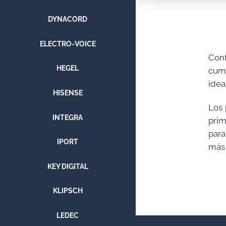
DYNACORD
ELECTRO-VOICE
Conf
HEGEL
cump
idea
HISENSE
Los 
INTEGRA
prim
para
IPORT
más
KEY DIGITAL
KLIPSCH
LEDEC