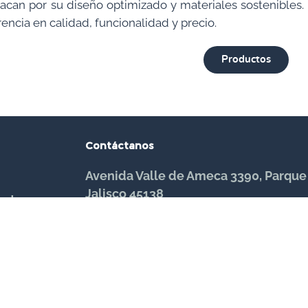
acan por su diseño optimizado y materiales sostenibles
rencia en calidad, funcionalidad y precio.
Productos
Contáctanos
Avenida Valle de Ameca 3390, Parque
Jalisco 45138
entes
Horario: 8:00 a.m - 2:00 pm y de 3:00 
dad
Email: contacto@avtools.mx
Teléfono de oficina: 33 4710 2020
Luis Castillo (Gerente de Ventas)
Cel: 33 3008 4343