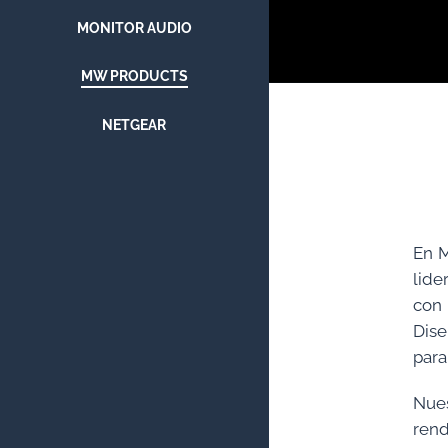
MONITOR AUDIO
MW PRODUCTS
NETGEAR
ROKSAN
SONANCE
En M
SYMETRIX
lide
con
TRIBUTARIES
Dise
para
VERTICAL CABLE
Nues
WATTBOX
rend