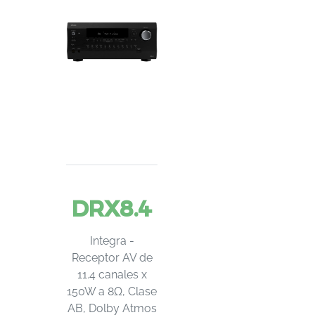
DRX8.4
Integra -
Receptor AV de
11.4 canales x
150W a 8Ω, Clase
AB, Dolby Atmos