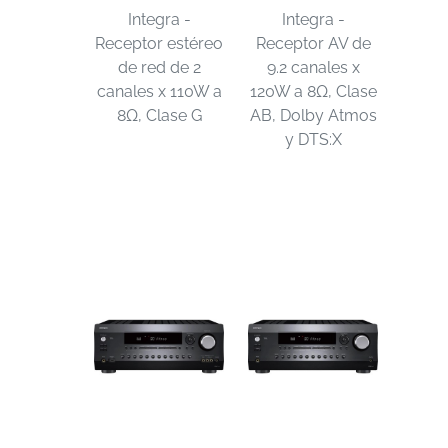
Integra -
Integra -
Receptor estéreo
Receptor AV de
de red de 2
9.2 canales x
canales x 110W a
120W a 8Ω, Clase
8Ω, Clase G
AB, Dolby Atmos
y DTS:X